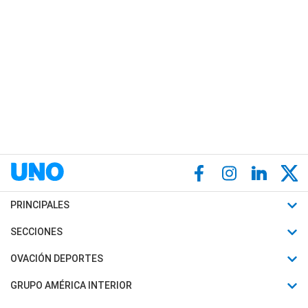
PRINCIPALES
Últimas Noticias
SECCIONES
Política
Horóscopo
OVACIÓN DEPORTES
Sociedad
Motores
Fútbol
GRUPO AMÉRICA INTERIOR
Policiales
Recetas
Mundial