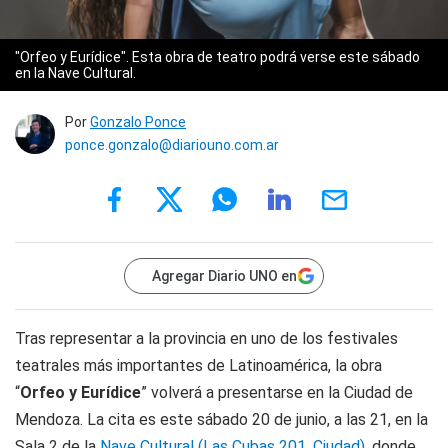
"Orfeo y Eurídice". Esta obra de teatro podrá verse este sábado
en la Nave Cultural.
Por
Gonzalo Ponce
ponce.gonzalo@diariouno.com.ar
Agregar Diario UNO en
Tras representar a la provincia en uno de los festivales
teatrales más importantes de Latinoamérica, la obra
“
Orfeo y Eurídice
” volverá a presentarse en la Ciudad de
Mendoza. La cita es este sábado 20 de junio, a las 21, en la
Sala 2 de la
Nave Cultural (Las Cubas 201, Ciudad)
, donde