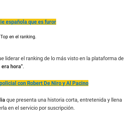
rie española que es furor
e liderar el ranking de lo más visto en la plataforma de
a era hora"
.
policial con Robert De Niro y Al Pacino
lia
que presenta una historia corta, entretenida y llena
la en el servicio por suscripción.