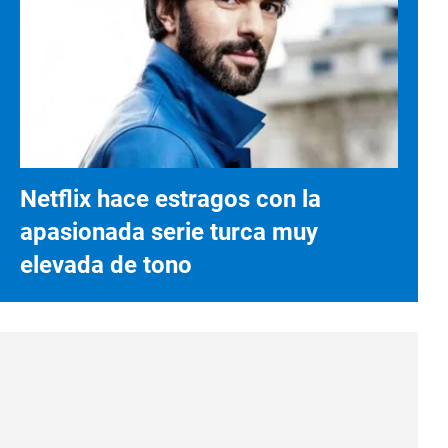
Netflix hace estragos con la
apasionada serie turca muy
elevada de tono