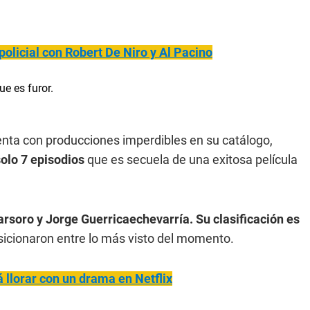
policial con Robert De Niro y Al Pacino
enta con producciones imperdibles en su catálogo,
solo 7 episodios
que es secuela de una exitosa película
parsoro y Jorge Guerricaechevarría. Su clasificación es
osicionaron entre lo más visto del momento.
 llorar con un drama en Netflix