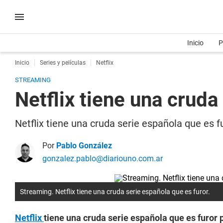
Inicio
P
Inicio
Series y películas
Netflix
STREAMING
Netflix tiene una cruda
Netflix tiene una cruda serie española que es f
Por
Pablo González
gonzalez.pablo@diariouno.com.ar
Streaming. Netflix tiene una cruda serie española que es furor.
Netflix
tiene una cruda serie española que es furor 