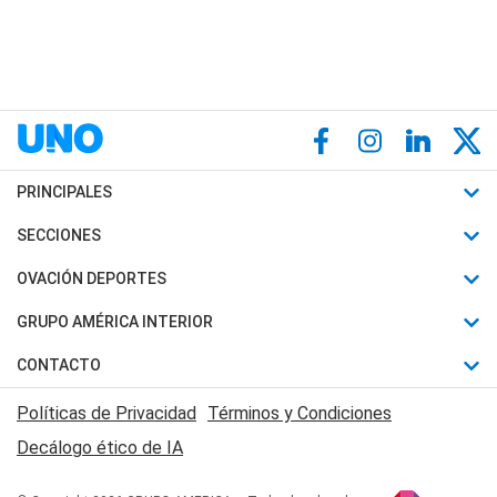
PRINCIPALES
Últimas Noticias
SECCIONES
Política
Horóscopo
OVACIÓN DEPORTES
Sociedad
Motores
Fútbol
GRUPO AMÉRICA INTERIOR
Policiales
Recetas
Mundial
Canal 7 en Vivo
CONTACTO
Judiciales
Trucos caseros
Automovilismo
Radio Nihuil
Acerca de Nosotros
Economia
Políticas de Privacidad
Términos y Condiciones
Series y Películas
Rugby
FM UNA
Contactanos
Decálogo ético de IA
Edictos y Solicitadas
Tenis
Radio Brava
Newsletter