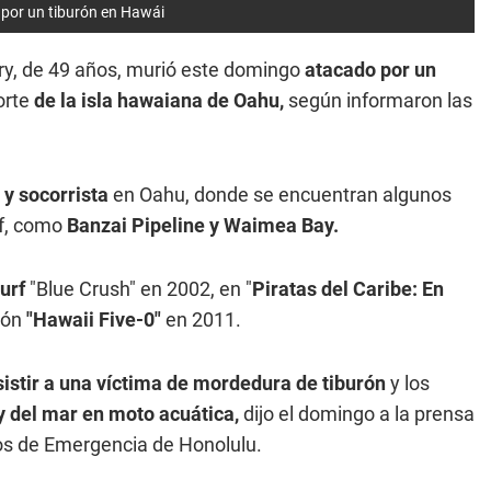
o por un tiburón en Hawái
erry, de 49 años, murió este domingo
atacado por un
orte
de la isla hawaiana de Oahu,
según informaron las
 y socorrista
en Oahu, donde se encuentran algunos
rf, como
Banzai Pipeline y Waimea Bay.
urf
"Blue Crush" en 2002, en "
Piratas del Caribe: En
sión
"Hawaii Five-0"
en 2011.
sistir a una víctima de mordedura de tiburón
y los
y del mar en moto acuática,
dijo el domingo a la prensa
os de Emergencia de Honolulu.