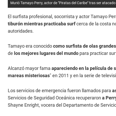
Murió Tamayo Perry, actor de "Piratas del Caribe" tras ser atacad
El surfista profesional, socorrista y actor Tamayo P
tiburón mientras practicaba surf
cerca de la costa n
autoridades.
Tamayo era conocido
como surfista de olas grandes
de
los mejores lugares del mundo
para practicar su
Alcanzó mayor fama
apareciendo en la película de s
mareas misteriosas
" en 2011 y en la serie de televi
Los servicios de emergencia fueron llamados para
a
Servicios de Seguridad Oceánica recuperaron
a Perr
Shayne Enright, vocera del Departamento de Servici