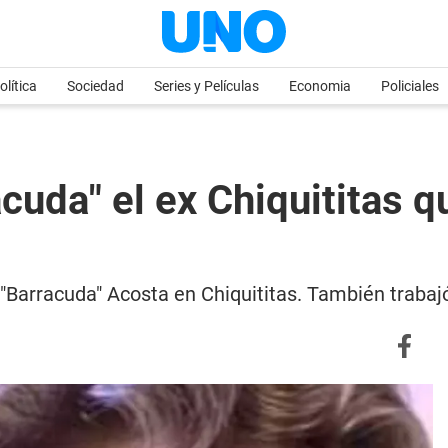
olítica
Sociedad
Series y Películas
Economia
Policiales
cuda" el ex Chiquititas q
n "Barracuda" Acosta en Chiquititas. También traba