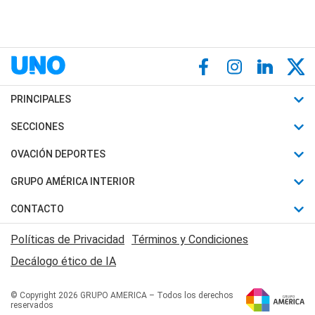
PRINCIPALES
Últimas Noticias
SECCIONES
Política
Horóscopo
OVACIÓN DEPORTES
Sociedad
Motores
Fútbol
GRUPO AMÉRICA INTERIOR
Policiales
Recetas
Mundial
Canal 7 en Vivo
CONTACTO
Judiciales
Trucos caseros
Automovilismo
Radio Nihuil
Acerca de Nosotros
Economia
Políticas de Privacidad
Términos y Condiciones
Series y Películas
Rugby
FM UNA
Contactanos
Decálogo ético de IA
Edictos y Solicitadas
Tenis
Radio Brava
Newsletter
Básquet
© Copyright 2026 GRUPO AMERICA – Todos los derechos
San Juan 8
reservados