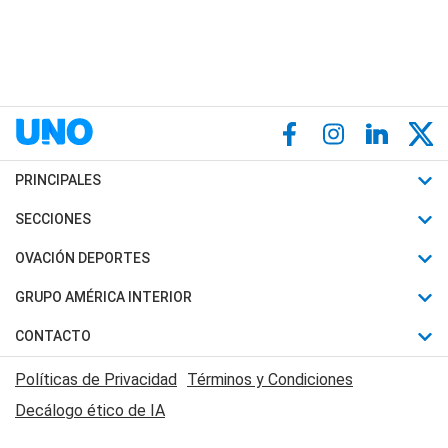
PRINCIPALES
Últimas Noticias
SECCIONES
Política
Horóscopo
OVACIÓN DEPORTES
Sociedad
Motores
Fútbol
GRUPO AMÉRICA INTERIOR
Policiales
Recetas
Mundial
Canal 7 en Vivo
CONTACTO
Judiciales
Trucos caseros
Automovilismo
Radio Nihuil
Acerca de Nosotros
Economia
Políticas de Privacidad
Términos y Condiciones
Series y Películas
Rugby
FM UNA
Contactanos
Decálogo ético de IA
Edictos y Solicitadas
Tenis
Radio Brava
Newsletter