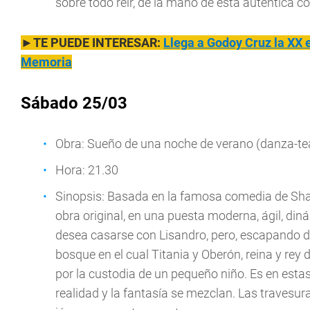
sobre todo reír, de la mano de esta auténtica 
►TE PUEDE INTERESAR:
Llega a Godoy Cruz la XX e
Memoria
Sábado 25/03
Obra: Sueño de una noche de verano (danza-te
Hora: 21.30
Sinopsis: Basada en la famosa comedia de Shak
obra original, en una puesta moderna, ágil, din
desea casarse con Lisandro, pero, escapando d
bosque en el cual Titania y Oberón, reina y rey
por la custodia de un pequeño niño. Es en esta
realidad y la fantasía se mezclan. Las travesu