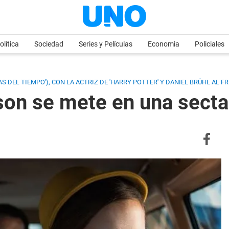
olítica
Sociedad
Series y Películas
Economia
Policiales
 DEL TIEMPO'), CON LA ACTRIZ DE 'HARRY POTTER' Y DANIEL BRÜHL AL F
on se mete en una secta