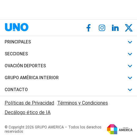
PRINCIPALES
Últimas Noticias
SECCIONES
Política
Horóscopo
OVACIÓN DEPORTES
Sociedad
Motores
Fútbol
GRUPO AMÉRICA INTERIOR
Policiales
Recetas
Mundial
Canal 7 en Vivo
CONTACTO
Judiciales
Trucos caseros
Automovilismo
Radio Nihuil
Acerca de Nosotros
Economia
Políticas de Privacidad
Términos y Condiciones
Series y Películas
Rugby
FM UNA
Contactanos
Decálogo ético de IA
Edictos y Solicitadas
Tenis
Radio Brava
Newsletter
Básquet
© Copyright 2026 GRUPO AMERICA – Todos los derechos
San Juan 8
reservados
Boxeo