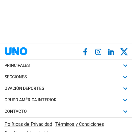
PRINCIPALES
Últimas Noticias
SECCIONES
Política
Horóscopo
OVACIÓN DEPORTES
Sociedad
Motores
Fútbol
GRUPO AMÉRICA INTERIOR
Policiales
Recetas
Mundial
Canal 7 en Vivo
CONTACTO
Judiciales
Trucos caseros
Automovilismo
Radio Nihuil
Acerca de Nosotros
Economia
Políticas de Privacidad
Términos y Condiciones
Series y Películas
Rugby
FM UNA