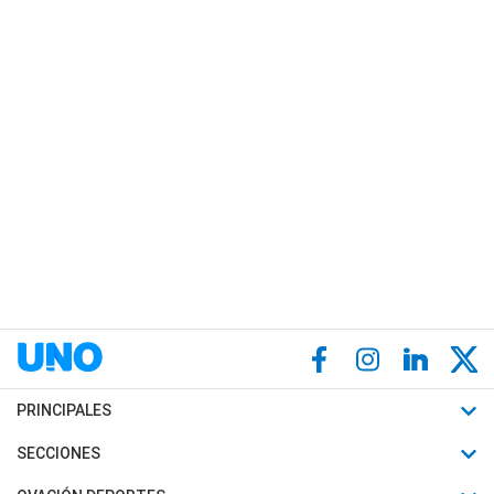
PRINCIPALES
Últimas Noticias
SECCIONES
Política