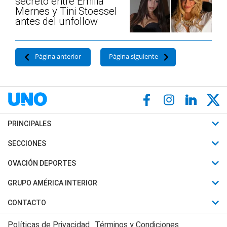
secreto entre Emilia
Mernes y Tini Stoessel
antes del unfollow
Página anterior
Página siguiente
PRINCIPALES
Últimas Noticias
SECCIONES
Política
Horóscopo
OVACIÓN DEPORTES
Sociedad
Motores
Fútbol
GRUPO AMÉRICA INTERIOR
Policiales
Recetas
Mundial
Canal 7 en Vivo
CONTACTO
Judiciales
Trucos caseros
Automovilismo
Radio Nihuil
Acerca de Nosotros
Economia
Políticas de Privacidad
Términos y Condiciones