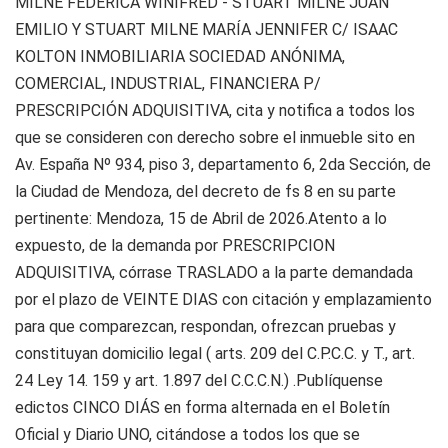
MILNE FEDERICA WINIFRED - STUART MILNE JUAN
EMILIO Y STUART MILNE MARÍA JENNIFER C/ ISAAC
KOLTON INMOBILIARIA SOCIEDAD ANÓNIMA,
COMERCIAL, INDUSTRIAL, FINANCIERA P/
PRESCRIPCIÓN ADQUISITIVA, cita y notifica a todos los
que se consideren con derecho sobre el inmueble sito en
Av. España Nº 934, piso 3, departamento 6, 2da Sección, de
la Ciudad de Mendoza, del decreto de fs 8 en su parte
pertinente: Mendoza, 15 de Abril de 2026.Atento a lo
expuesto, de la demanda por PRESCRIPCION
ADQUISITIVA, córrase TRASLADO a la parte demandada
por el plazo de VEINTE DIAS con citación y emplazamiento
para que comparezcan, respondan, ofrezcan pruebas y
constituyan domicilio legal ( arts. 209 del C.P.C.C. y T., art.
24 Ley 14. 159 y art. 1.897 del C.C.C.N.) .Publíquense
edictos CINCO DIÁS en forma alternada en el Boletín
Oficial y Diario UNO, citándose a todos los que se