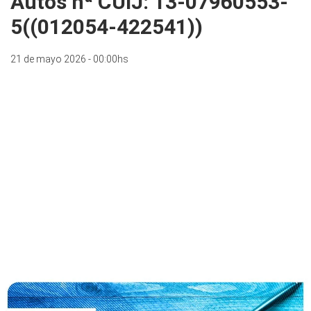
Autos nª CUIJ: 13-07960553-
5((012054-422541))
21 de mayo 2026 - 00:00hs