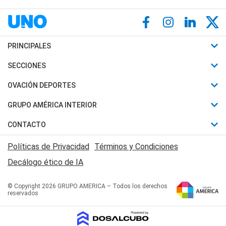
PRINCIPALES
Últimas Noticias
SECCIONES
Política
Horóscopo
OVACIÓN DEPORTES
Sociedad
Motores
Fútbol
GRUPO AMÉRICA INTERIOR
Policiales
Recetas
Mundial
Canal 7 en Vivo
CONTACTO
Judiciales
Trucos caseros
Automovilismo
Radio Nihuil
Acerca de Nosotros
Economia
Políticas de Privacidad
Términos y Condiciones
Series y Películas
Rugby
FM UNA
Contactanos
Decálogo ético de IA
Edictos y Solicitadas
Tenis
Radio Brava
Newsletter
Básquet
© Copyright 2026 GRUPO AMERICA – Todos los derechos
San Juan 8
reservados
Boxeo
Fuera de Juego