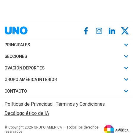
PRINCIPALES
Últimas Noticias
SECCIONES
Política
Horóscopo
OVACIÓN DEPORTES
Sociedad
Motores
Fútbol
GRUPO AMÉRICA INTERIOR
Policiales
Recetas
Mundial
Canal 7 en Vivo
CONTACTO
Judiciales
Trucos caseros
Automovilismo
Radio Nihuil
Acerca de Nosotros
Economia
Políticas de Privacidad
Términos y Condiciones
Series y Películas
Rugby
FM UNA
Contactanos
Decálogo ético de IA
Edictos y Solicitadas
Tenis
Radio Brava
Newsletter
Básquet
© Copyright 2026 GRUPO AMERICA – Todos los derechos
San Juan 8
reservados