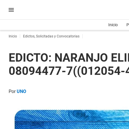
Inicio
P
Inicio
Edictos, Solicitadas y Convocatorias
EDICTO: NARANJO ELID
08094477-7((012054-4
Por
UNO