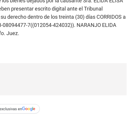
 los bienes dejados por la causante Sra. ELIDA ELISA
ben presentar escrito digital ante el Tribunal
u derecho dentro de los treinta (30) días CORRIDOS a
J: 13-08094477-7((012054-424032)). NARANJO ELIDA
o. Juez.
exclusivas en