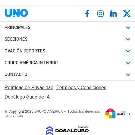
PRINCIPALES
Últimas Noticias
SECCIONES
Política
Horóscopo
OVACIÓN DEPORTES
Sociedad
Motores
Fútbol
GRUPO AMÉRICA INTERIOR
Policiales
Recetas
Mundial
Canal 7 en Vivo
CONTACTO
Judiciales
Trucos caseros
Automovilismo
Radio Nihuil
Acerca de Nosotros
Economia
Políticas de Privacidad
Términos y Condiciones
Series y Películas
Rugby
FM UNA
Contactanos
Decálogo ético de IA
Edictos y Solicitadas
Tenis
Radio Brava
Newsletter
Básquet
© Copyright 2026 GRUPO AMERICA – Todos los derechos
San Juan 8
reservados
Boxeo
Fuera de Juego