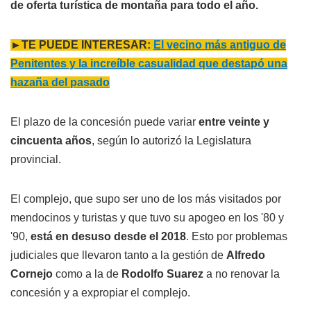
de oferta turística de montaña para todo el año.
►TE PUEDE INTERESAR:
El vecino más antiguo de
Penitentes y la increíble casualidad que destapó una
hazaña del pasado
El plazo de la concesión puede variar
entre veinte y
cincuenta años
, según lo autorizó la Legislatura
provincial.
El complejo, que supo ser uno de los más visitados por
mendocinos y turistas y que tuvo su apogeo en los '80 y
'90,
está en desuso desde el 2018
. Esto por problemas
judiciales que llevaron tanto a la gestión de
Alfredo
Cornejo
como a la de
Rodolfo Suarez
a no renovar la
concesión y a expropiar el complejo.