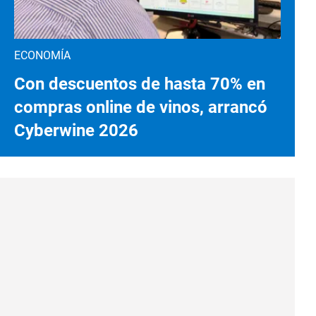
ECONOMÍA
Con descuentos de hasta 70% en
compras online de vinos, arrancó
Cyberwine 2026