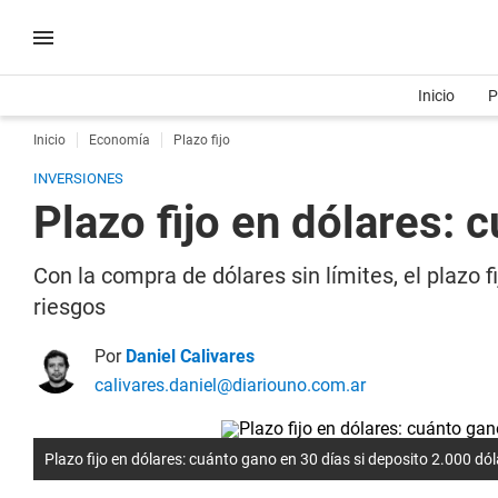
Inicio
P
Inicio
Economía
Plazo fijo
INVERSIONES
Plazo fijo en dólares: 
Con la compra de dólares sin límites, el plazo 
riesgos
Por
Daniel Calivares
calivares.daniel@diariouno.com.ar
Plazo fijo en dólares: cuánto gano en 30 días si deposito 2.000 dó