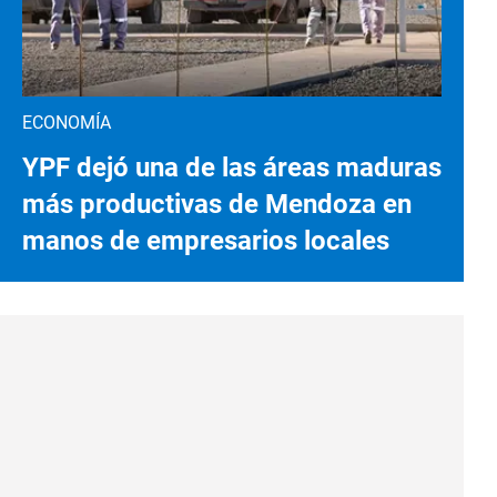
ECONOMÍA
YPF dejó una de las áreas maduras
más productivas de Mendoza en
manos de empresarios locales