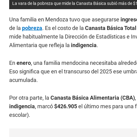
La vara de la pobreza que mide la Canasta Básica subió más de $
Una familia en Mendoza tuvo que asegurarse
ingres
de la
pobreza
. Es el costo de la
Canasta Básica Total
mide habitualmente la Dirección de Estadísticas e I
Alimentaria que refleja la
indigencia
.
En
enero
, una familia mendocina necesitaba alreded
Eso significa que en el transcurso del 2025 ese umbr
acumulada.
Por otra parte, la
Canasta Básica Alimentaria (CBA)
indigencia
, marcó
$426.905
el último mes para una f
escolar).