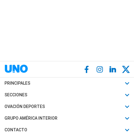
PRINCIPALES
Últimas Noticias
SECCIONES
Política
Horóscopo
OVACIÓN DEPORTES
Sociedad
Motores
Fútbol
GRUPO AMÉRICA INTERIOR
Policiales
Recetas
Mundial
Canal 7 en Vivo
CONTACTO
Judiciales