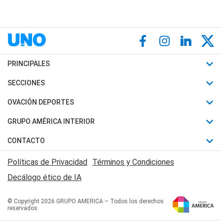
PRINCIPALES
Últimas Noticias
SECCIONES
Política
Horóscopo
OVACIÓN DEPORTES
Sociedad
Motores
Fútbol
GRUPO AMÉRICA INTERIOR
Policiales
Recetas
Mundial
Canal 7 en Vivo
CONTACTO
Judiciales
Trucos caseros
Automovilismo
Radio Nihuil
Acerca de Nosotros
Economia
Políticas de Privacidad
Términos y Condiciones
Series y Películas
Rugby
FM UNA
Contactanos
Decálogo ético de IA
Edictos y Solicitadas
Tenis
Radio Brava
Newsletter
Básquet
© Copyright 2026 GRUPO AMERICA – Todos los derechos
San Juan 8
reservados
Boxeo