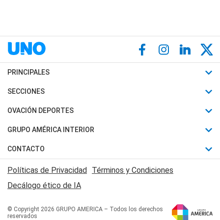
PRINCIPALES
Últimas Noticias
SECCIONES
Política
Horóscopo
OVACIÓN DEPORTES
Sociedad
Motores
Fútbol
GRUPO AMÉRICA INTERIOR
Policiales
Recetas
Mundial
Canal 7 en Vivo
CONTACTO
Judiciales
Trucos caseros
Automovilismo
Radio Nihuil
Acerca de Nosotros
Economia
Políticas de Privacidad
Términos y Condiciones
Series y Películas
Rugby
FM UNA
Contactanos
Decálogo ético de IA
Edictos y Solicitadas
Tenis
Radio Brava
Newsletter
Básquet
© Copyright 2026 GRUPO AMERICA – Todos los derechos
San Juan 8
reservados