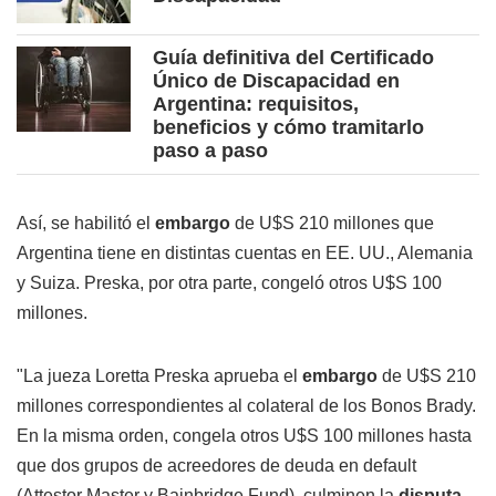
Guía definitiva del Certificado
Único de Discapacidad en
Argentina: requisitos,
beneficios y cómo tramitarlo
paso a paso
Así, se habilitó el
embargo
de U$S 210 millones que
Argentina tiene en distintas cuentas en EE. UU., Alemania
y Suiza. Preska, por otra parte, congeló otros U$S 100
millones.
"La jueza Loretta Preska aprueba el
embargo
de U$S 210
millones correspondientes al colateral de los Bonos Brady.
En la misma orden, congela otros U$S 100 millones hasta
que dos grupos de acreedores de deuda en default
(Attestor Master y Bainbridge Fund), culminen la
disputa