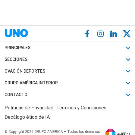
PRINCIPALES
Últimas Noticias
SECCIONES
Política
Horóscopo
OVACIÓN DEPORTES
Sociedad
Motores
Fútbol
GRUPO AMÉRICA INTERIOR
Policiales
Recetas
Mundial
Canal 7 en Vivo
CONTACTO
Judiciales
Trucos caseros
Automovilismo
Radio Nihuil
Acerca de Nosotros
Economia
Políticas de Privacidad
Términos y Condiciones
Series y Películas
Rugby
FM UNA
Contactanos
Decálogo ético de IA
Edictos y Solicitadas
Tenis
Radio Brava
Newsletter
Básquet
© Copyright 2026 GRUPO AMERICA – Todos los derechos
San Juan 8