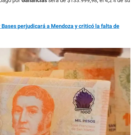
 pago por
Ganancias
será de $133.999,98, el 4,2% de su
Bases perjudicará a Mendoza y criticó la falta de