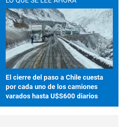
LO QUE SE LEE AHORA
El cierre del paso a Chile cuesta
por cada uno de los camiones
varados hasta U$S600 diarios