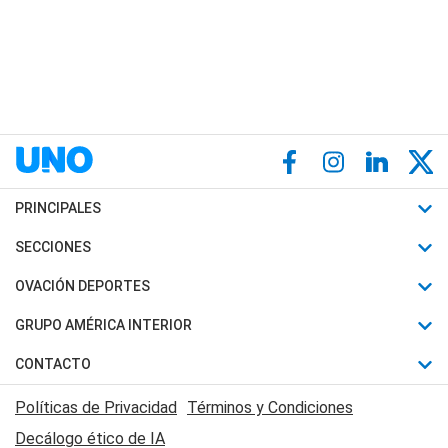
PRINCIPALES
Últimas Noticias
SECCIONES
Política
Horóscopo
OVACIÓN DEPORTES
Sociedad
Motores
Fútbol
GRUPO AMÉRICA INTERIOR
Policiales
Recetas
Mundial
Canal 7 en Vivo
CONTACTO
Judiciales
Trucos caseros
Automovilismo
Radio Nihuil
Acerca de Nosotros
Economia
Políticas de Privacidad
Términos y Condiciones
Series y Películas
Rugby
FM UNA
Contactanos
Decálogo ético de IA
Edictos y Solicitadas