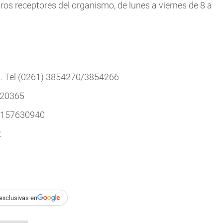
ros receptores del organismo, de lunes a viernes de 8 a
d. Tel (0261) 3854270/3854266
420365
) 157630940
2
exclusivas en