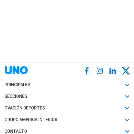
PRINCIPALES
Últimas Noticias
SECCIONES
Política
Horóscopo
OVACIÓN DEPORTES
Sociedad
Motores
Fútbol
GRUPO AMÉRICA INTERIOR
Policiales
Recetas
Mundial
Canal 7 en Vivo
CONTACTO