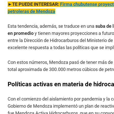
►TE PUEDE INTERESAR:
Firma chubutense proyect
petroleras de Mendoza
Esta tendencia, además, se traduce en una
suba de l
en promedio
y tienen mayores proyecciones a futuro. 
entre la Dirección de Hidrocarburos del Ministerio de
excelente respuesta a todas las políticas que se imp
Con estos números, Mendoza pasó de tener más de 3
total aproximada de 300.000 metros cúbicos de petró
Políticas activas en materia de hidroc
Con el comienzo del aislamiento por pandemia y la caí
Gobierno de Mendoza implementó un plan de reactivac
fue Mendoza Activa Hidrocarburos, que en su convoca