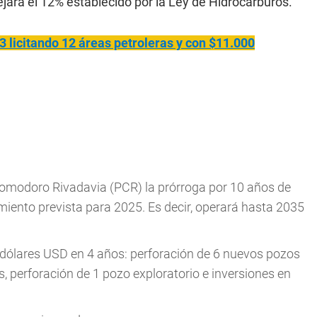
jará el 12% establecido por la Ley de Hidrocarburos.
licitando 12 áreas petroleras y con $11.000
 Comodoro Rivadavia (PCR) la prórroga por 10 años de
imiento prevista para 2025. Es decir, operará hasta 2035
dólares USD en 4 años: perforación de 6 nuevos pozos
s, perforación de 1 pozo exploratorio e inversiones en