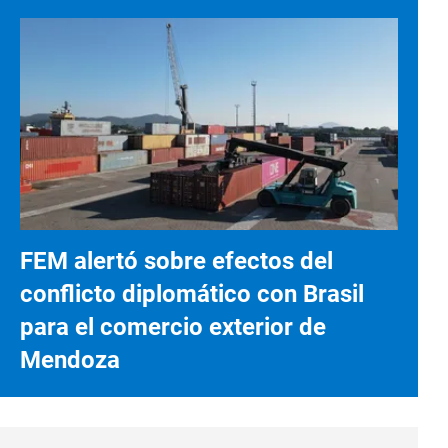
FEM alertó sobre efectos del
conflicto diplomático con Brasil
para el comercio exterior de
Mendoza