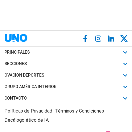
PRINCIPALES
Últimas Noticias
SECCIONES
Política
Horóscopo
OVACIÓN DEPORTES
Sociedad
Motores
Fútbol
GRUPO AMÉRICA INTERIOR
Policiales
Recetas
Mundial
Canal 7 en Vivo
CONTACTO
Judiciales
Trucos caseros
Automovilismo
Radio Nihuil
Acerca de Nosotros
Economia
Políticas de Privacidad
Términos y Condiciones
Series y Películas
Rugby
FM UNA
Contactanos
Decálogo ético de IA
Edictos y Solicitadas
Tenis
Radio Brava
Newsletter