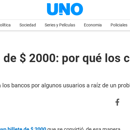
olítica
Sociedad
Series y Películas
Economia
Policiales
es de $ 2000: por qué los 
a los bancos por algunos usuarios a raíz de un pr
vo billete de $ 2000
que se convirtió, de esa manera,