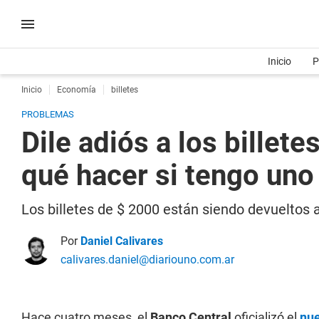
Inicio
P
Inicio
Economía
billetes
PROBLEMAS
Dile adiós a los billet
qué hacer si tengo uno
Los billetes de $ 2000 están siendo devueltos 
Por
Daniel Calivares
calivares.daniel@diariouno.com.ar
Hace cuatro meses, el
Banco Central
oficializó el
nue