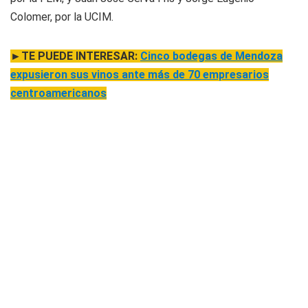
Colomer, por la UCIM.
►TE PUEDE INTERESAR:
Cinco bodegas de Mendoza
expusieron sus vinos ante más de 70 empresarios
centroamericanos