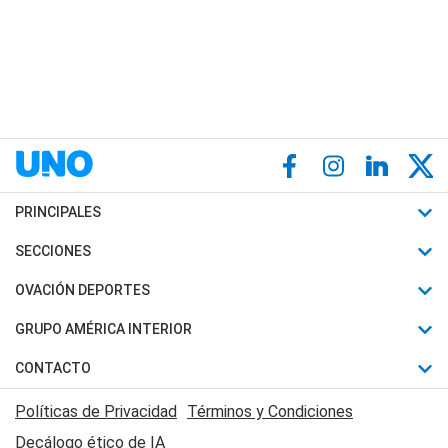
PRINCIPALES
Últimas Noticias
SECCIONES
Política
Horóscopo
OVACIÓN DEPORTES
Sociedad
Motores
Fútbol
GRUPO AMÉRICA INTERIOR
Policiales
Recetas
Mundial
Canal 7 en Vivo
CONTACTO
Judiciales
Trucos caseros
Automovilismo
Radio Nihuil
Acerca de Nosotros
Economia
Políticas de Privacidad
Términos y Condiciones
Series y Películas
Rugby
FM UNA
Contactanos
Decálogo ético de IA