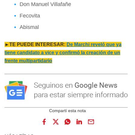
Don Manuel Villafañe
Fecovita
Abismal
►TE PUEDE INTERESAR:
De Marchi reveló que ya
tiene candidato a vice y confirmó la creación de un
frente multipartidario