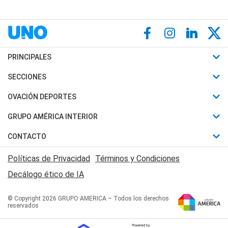
PRINCIPALES
Últimas Noticias
SECCIONES
Política
Horóscopo
OVACIÓN DEPORTES
Sociedad
Motores
Fútbol
GRUPO AMÉRICA INTERIOR
Policiales
Recetas
Mundial
Canal 7 en Vivo
CONTACTO
Judiciales
Trucos caseros
Automovilismo
Radio Nihuil
Acerca de Nosotros
Economia
Políticas de Privacidad
Términos y Condiciones
Series y Películas
Rugby
FM UNA
Contactanos
Decálogo ético de IA
Edictos y Solicitadas
Tenis
Radio Brava
Newsletter
Básquet
© Copyright 2026 GRUPO AMERICA – Todos los derechos
San Juan 8
reservados
Boxeo