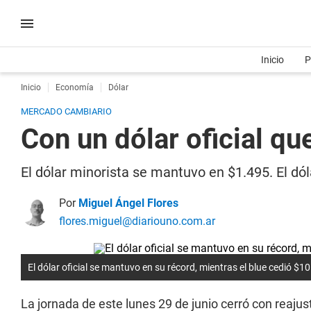
Inicio
P
Inicio
Economía
Dólar
MERCADO CAMBIARIO
Con un dólar oficial que
El dólar minorista se mantuvo en $1.495. El dól
Por
Miguel Ángel Flores
flores.miguel@diariouno.com.ar
El dólar oficial se mantuvo en su récord, mientras el blue cedió $10
La jornada de este lunes 29 de junio cerró con reaju