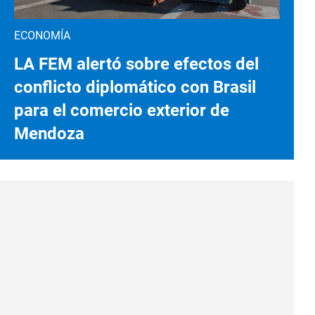
ECONOMÍA
LA FEM alertó sobre efectos del
conflicto diplomático con Brasil
para el comercio exterior de
Mendoza