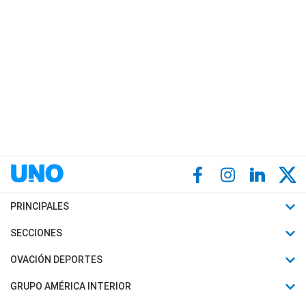
PRINCIPALES
Últimas Noticias
SECCIONES
Política
Horóscopo
OVACIÓN DEPORTES
Sociedad
Motores
Fútbol
GRUPO AMÉRICA INTERIOR
Policiales
Recetas