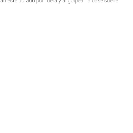
an esté dorado por fuera y al golpear la base suene