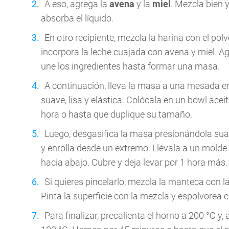
A eso, agrega la
avena
y la
miel
. Mezcla bien 
absorba el líquido.
En otro recipiente, mezcla la harina con el pol
incorpora la leche cuajada con avena y miel. A
une los ingredientes hasta formar una masa.
A continuación, lleva la masa a una mesada 
suave, lisa y elástica. Colócala en un bowl ace
hora o hasta que duplique su tamaño.
Luego, desgasifica la masa presionándola sua
y enrolla desde un extremo. Llévala a un mold
hacia abajo. Cubre y deja levar por 1 hora más.
Si quieres pincelarlo, mezcla la manteca con l
Pinta la superficie con la mezcla y espolvorea
Para finalizar, precalienta el horno a 200 °C y, 