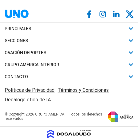
PRINCIPALES
Últimas Noticias
SECCIONES
Política
Horóscopo
OVACIÓN DEPORTES
Sociedad
Motores
Fútbol
GRUPO AMÉRICA INTERIOR
Policiales
Recetas
Mundial
Canal 7 en Vivo
CONTACTO
Judiciales
Trucos caseros
Automovilismo
Radio Nihuil
Acerca de Nosotros
Economia
Políticas de Privacidad
Términos y Condiciones
Series y Películas
Rugby
FM UNA
Contactanos
Decálogo ético de IA
Edictos y Solicitadas
Tenis
Radio Brava
Newsletter
Básquet
© Copyright 2026 GRUPO AMERICA – Todos los derechos
San Juan 8
reservados
Boxeo
Fuera de Juego