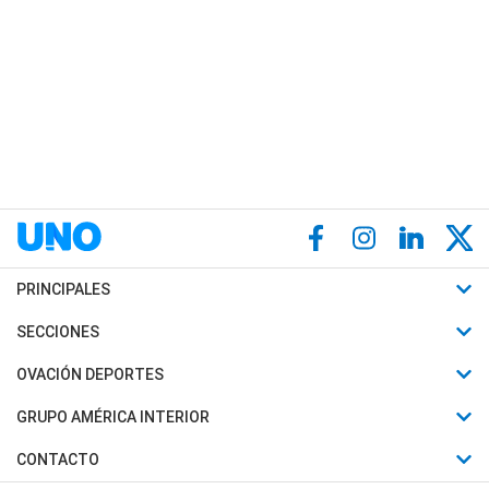
PRINCIPALES
Últimas Noticias
SECCIONES
Política
Horóscopo
OVACIÓN DEPORTES
Sociedad
Motores
Fútbol
GRUPO AMÉRICA INTERIOR
Policiales
Recetas
Mundial
Canal 7 en Vivo
CONTACTO
Judiciales
Trucos caseros
Automovilismo