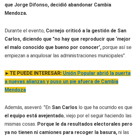
que Jorge Difonso, decidió abandonar Cambia
Mendoza.
Durante el evento,
Cornejo criticó a la gestión de San
Carlos, diciendo que "no hay que reproducir que ‘mejor
el malo conocido que bueno por conocer’,
porque así se
empiezan a anquilosar las administraciones municipales".
►TE PUEDE INTERESAR:
Unión Popular abrió la puerta
a nuevas alianzas y puso un pie afuera de Cambia
Mendoza
Además, aseveró: "En
San Carlos
lo que ha ocurrido es que
el equipo está avejentado
, viejo por el seguir haciendo las
mismas cosas.
Porque le da resultados electorales pero
ya no tienen ni camiones para recoger la basura,
ni las