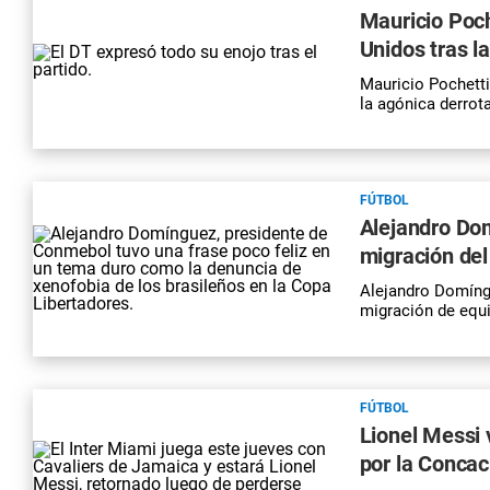
Mauricio Poch
Unidos tras l
Mauricio Pochetti
la agónica derrot
FÚTBOL
Alejandro Dom
migración del
Alejandro Domíng
migración de equi
FÚTBOL
Lionel Messi 
por la Conca