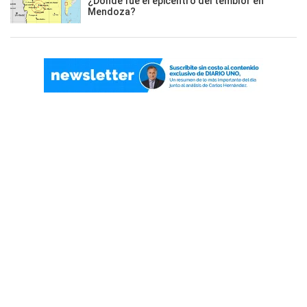
¿Dónde fue el epicentro del temblor en
Mendoza?