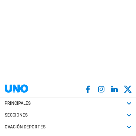
PRINCIPALES
Últimas Noticias
SECCIONES
Política
Horóscopo
OVACIÓN DEPORTES
Sociedad