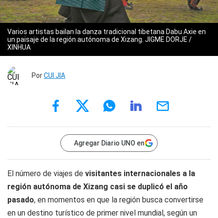
Varios artistas bailan la danza tradicional tibetana Dabu Axie en
un paisaje de la región autónoma de Xizang.
JIGME DORJE /
XINHUA
Por
CUI JIA
Agregar Diario UNO en
El número de viajes de
visitantes internacionales a la
región autónoma de Xizang casi se duplicó el año
pasado
, en momentos en que la región busca convertirse
en un destino turístico de primer nivel mundial, según un