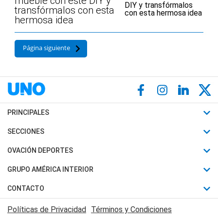
mueble con este DIY y
transfórmalos con esta
hermosa idea
Página siguiente
PRINCIPALES
Últimas Noticias
SECCIONES
Política
Horóscopo
OVACIÓN DEPORTES
Sociedad
Motores
Fútbol
GRUPO AMÉRICA INTERIOR
Policiales
Recetas
Mundial
Canal 7 en Vivo
CONTACTO
Judiciales
Trucos caseros
Automovilismo
Radio Nihuil
Acerca de Nosotros
Economia
Políticas de Privacidad
Términos y Condiciones
Series y Películas
Rugby