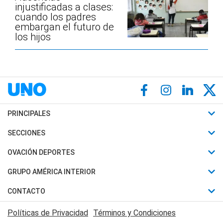
injustificadas a clases:
cuando los padres
embargan el futuro de
los hijos
PRINCIPALES
Últimas Noticias
SECCIONES
Política
Horóscopo
OVACIÓN DEPORTES
Sociedad
Motores
Fútbol
GRUPO AMÉRICA INTERIOR
Policiales
Recetas
Mundial
Canal 7 en Vivo
CONTACTO
Judiciales
Trucos caseros
Automovilismo
Radio Nihuil
Acerca de Nosotros
Economia
Políticas de Privacidad
Términos y Condiciones
Series y Películas
Rugby
FM UNA