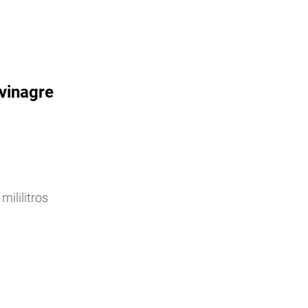
 vinagre
ililitros