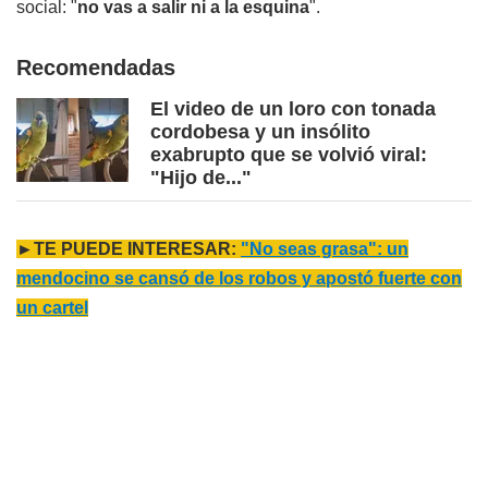
social: "
no vas a salir ni a la esquina
".
Recomendadas
El video de un loro con tonada
cordobesa y un insólito
exabrupto que se volvió viral:
"Hijo de..."
►TE PUEDE INTERESAR:
"No seas grasa": un
mendocino se cansó de los robos y apostó fuerte con
un cartel