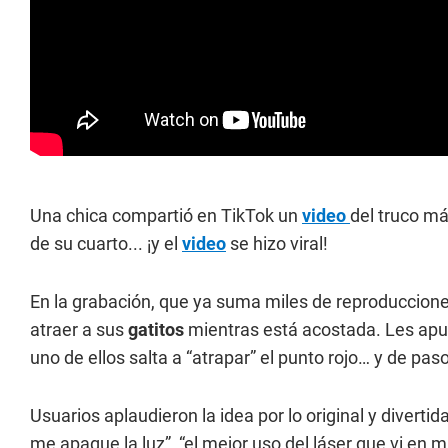
Una chica compartió en TikTok un
video
del truco má
de su cuarto... ¡y el
video
se hizo viral!
En la grabación, que ya suma miles de reproduccion
atraer a sus
gatitos
mientras está acostada. Les apu
uno de ellos salta a “atrapar” el punto rojo… y de paso,
Usuarios aplaudieron la idea por lo original y divertid
me apague la luz”, “el mejor uso del láser que vi en mi