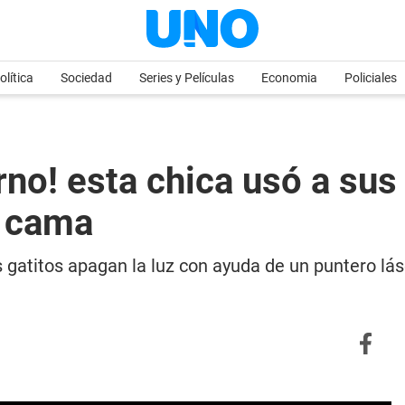
olítica
Sociedad
Series y Películas
Economia
Policiales
rno! esta chica usó a sus
a cama
s gatitos apagan la luz con ayuda de un puntero lá