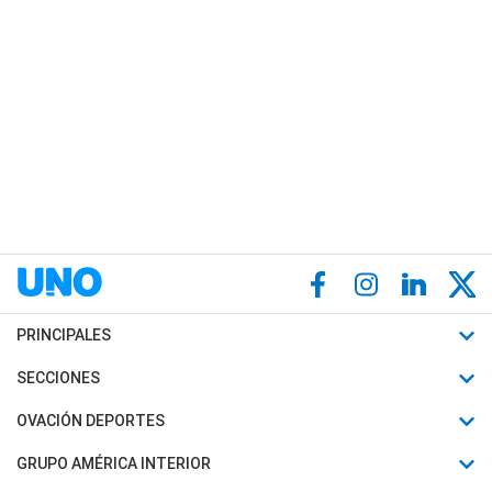
PRINCIPALES
Últimas Noticias
SECCIONES
Política
Horóscopo
OVACIÓN DEPORTES
Sociedad
Motores
Fútbol
GRUPO AMÉRICA INTERIOR
Policiales
Recetas